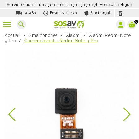
Service client : lun à jeu 10h-12h30 13h30-17h ven 10h-12h30h
local_shipping
history_toggle_off
24/48h
Envoi avant 14h
Site français
0
search
Accueil
Smartphones
Xiaomi
Xiaomi Redmi Note
9 Pro
Caméra avant - Redmi Note 9 Pro