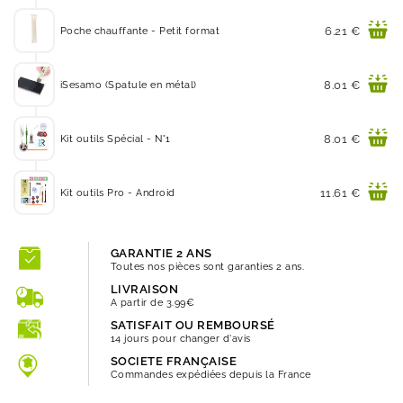
Prix
6.21 €
Poche chauffante - Petit format
Prix
8.01 €
iSesamo (Spatule en métal)
Prix
8.01 €
Kit outils Spécial - N°1
Prix
11.61 €
Kit outils Pro - Android
GARANTIE 2 ANS
Toutes nos pièces sont garanties 2 ans.
LIVRAISON
A partir de 3.99€
SATISFAIT OU REMBOURSÉ
14 jours pour changer d'avis
SOCIETE FRANÇAISE
Commandes expédiées depuis la France