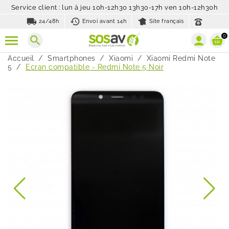
Service client : lun à jeu 10h-12h30 13h30-17h ven 10h-12h30h
local_shipping
history_toggle_off
24/48h
Envoi avant 14h
Site français
0
search
Accueil
Smartphones
Xiaomi
Xiaomi Redmi Note
5
Ecran compatible - Redmi Note 5 Noir