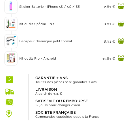
Prix
2.61 €
Sticker Batterie - iPhone 5S / 5C / SE
Prix
8.01 €
Kit outils Spécial - N°1
Prix
8.91 €
Décapeur thermique petit format
Prix
11.61 €
Kit outils Pro - Android
GARANTIE 2 ANS
Toutes nos pièces sont garanties 2 ans.
LIVRAISON
A partir de 3.99€
SATISFAIT OU REMBOURSÉ
14 jours pour changer d'avis
SOCIETE FRANÇAISE
Commandes expédiées depuis la France