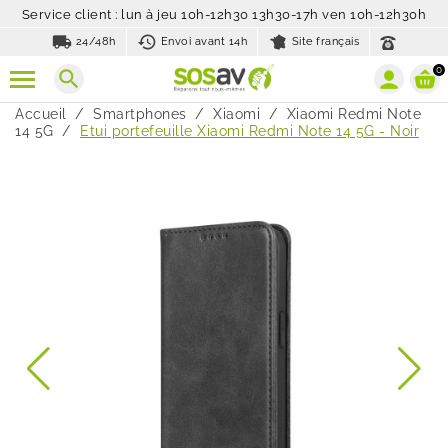
Service client : lun à jeu 10h-12h30 13h30-17h ven 10h-12h30h
local_shipping
history_toggle_off
24/48h
Envoi avant 14h
Site français
0
search
Accueil
Smartphones
Xiaomi
Xiaomi Redmi Note
14 5G
Etui portefeuille Xiaomi Redmi Note 14 5G - Noir