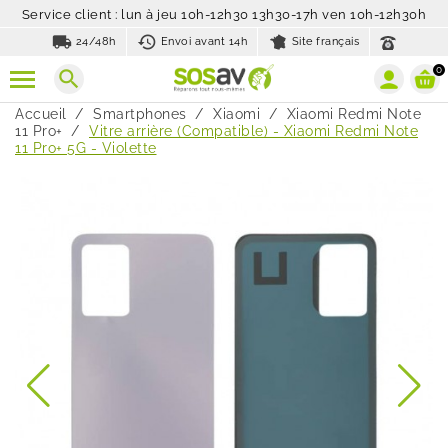
Service client : lun à jeu 10h-12h30 13h30-17h ven 10h-12h30h
local_shipping
history_toggle_off
24/48h
Envoi avant 14h
Site français
0
search
Accueil
Smartphones
Xiaomi
Xiaomi Redmi Note
11 Pro+
Vitre arrière (Compatible) - Xiaomi Redmi Note
11 Pro+ 5G - Violette