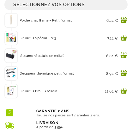
SÉLECTIONNEZ VOS OPTIONS
Prix
6.21 €
Poche chauffante - Petit format
Prix
7.11 €
Kit outils Spécial - N°3
Prix
8.01 €
iSesamo (Spatule en métal)
Prix
8.91 €
Décapeur thermique petit format
Prix
11.61 €
Kit outils Pro - Android
GARANTIE 2 ANS
Toutes nos pièces sont garanties 2 ans.
LIVRAISON
A partir de 3.99€