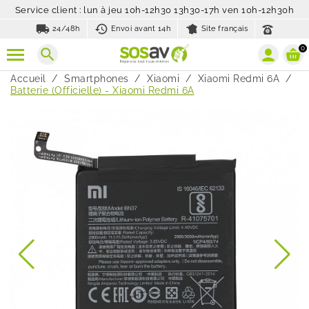
Service client : lun à jeu 10h-12h30 13h30-17h ven 10h-12h30h
local_shipping
history_toggle_off
24/48h
Envoi avant 14h
Site français
0
search
Accueil
Smartphones
Xiaomi
Xiaomi Redmi 6A
Batterie (Officielle) - Xiaomi Redmi 6A