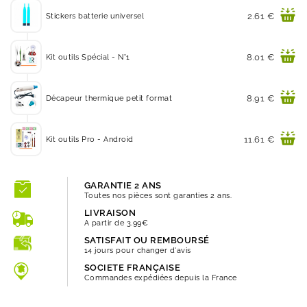
Prix
2.61 €
Stickers batterie universel
Prix
8.01 €
Kit outils Spécial - N°1
Prix
8.91 €
Décapeur thermique petit format
Prix
11.61 €
Kit outils Pro - Android
GARANTIE 2 ANS
Toutes nos pièces sont garanties 2 ans.
LIVRAISON
A partir de 3.99€
SATISFAIT OU REMBOURSÉ
14 jours pour changer d'avis
SOCIETE FRANÇAISE
Commandes expédiées depuis la France