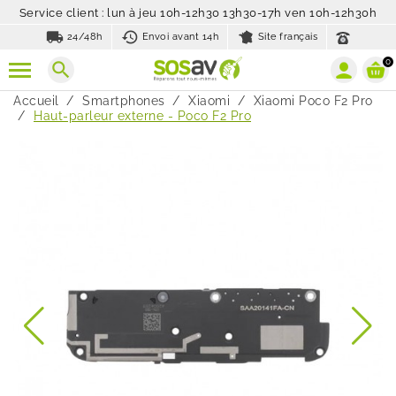
Service client : lun à jeu 10h-12h30 13h30-17h ven 10h-12h30h
local_shipping
history_toggle_off
24/48h
Envoi avant 14h
Site français
0
search
Accueil
Smartphones
Xiaomi
Xiaomi Poco F2 Pro
Haut-parleur externe - Poco F2 Pro