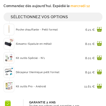
Quantité
Commandez dès aujourd'hui. Expédié le
mercredi 12
SÉLECTIONNEZ VOS OPTIONS
Prix
6.21 €
Poche chauffante - Petit format
Prix
8.01 €
iSesamo (Spatule en métal)
Prix
8.01 €
Kit outils Spécial - N°1
Prix
8.91 €
Décapeur thermique petit format
Prix
11.61 €
Kit outils Pro - Android
GARANTIE 2 ANS
Toutes nos pièces sont garanties 2 ans.