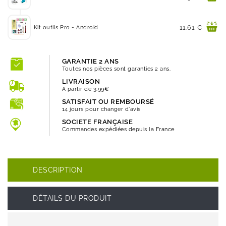
Prix
11.61 €
Kit outils Pro - Android
GARANTIE 2 ANS
Toutes nos pièces sont garanties 2 ans.
LIVRAISON
A partir de 3.99€
SATISFAIT OU REMBOURSÉ
14 jours pour changer d'avis
SOCIETE FRANÇAISE
Commandes expédiées depuis la France
DESCRIPTION
DÉTAILS DU PRODUIT