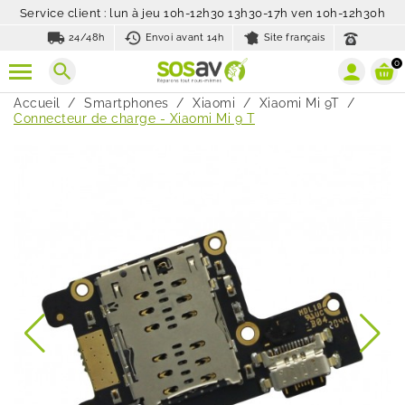
Service client : lun à jeu 10h-12h30 13h30-17h ven 10h-12h30h
local_shipping
history_toggle_off
24/48h
Envoi avant 14h
Site français
0
search
Accueil
Smartphones
Xiaomi
Xiaomi Mi 9T
Connecteur de charge - Xiaomi Mi 9 T