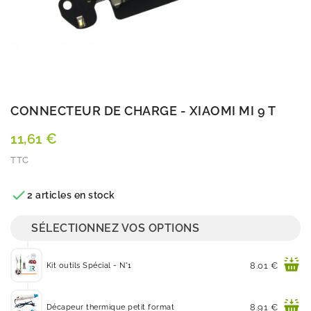
CONNECTEUR DE CHARGE - XIAOMI MI 9 T
11,61 €
TTC
Quantité

2 articles en stock
SÉLECTIONNEZ VOS OPTIONS
Prix
8.01 €
Kit outils Spécial - N°1
Prix
8.91 €
Décapeur thermique petit format