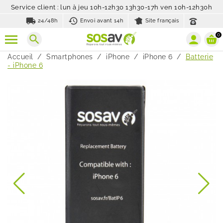
Service client : lun à jeu 10h-12h30 13h30-17h ven 10h-12h30h
local_shipping
history_toggle_off
24/48h
Envoi avant 14h
Site français
0
search
Accueil
Smartphones
iPhone
iPhone 6
Batterie
- iPhone 6