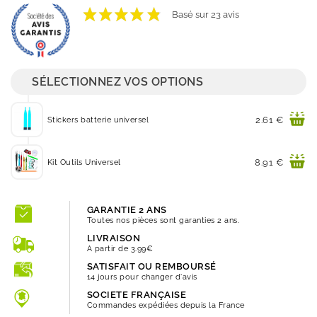
VOIR LES AVIS
Basé sur 23 avis
SÉLECTIONNEZ VOS OPTIONS
Prix
2.61 €
Stickers batterie universel
Prix
8.91 €
Kit Outils Universel
GARANTIE 2 ANS
Toutes nos pièces sont garanties 2 ans.
LIVRAISON
A partir de 3.99€
SATISFAIT OU REMBOURSÉ
14 jours pour changer d'avis
SOCIETE FRANÇAISE
Commandes expédiées depuis la France