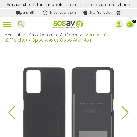
Service client : lun à jeu 10h-12h30 13h30-17h ven 10h-12h30h
local_shipping
history_toggle_off
24/48h
Envoi avant 14h
Site français
0
search
Accueil
Smartphones
Oppo
Vitre arrière
(Officielle) - Oppo A76 et Oppo A96 Noir