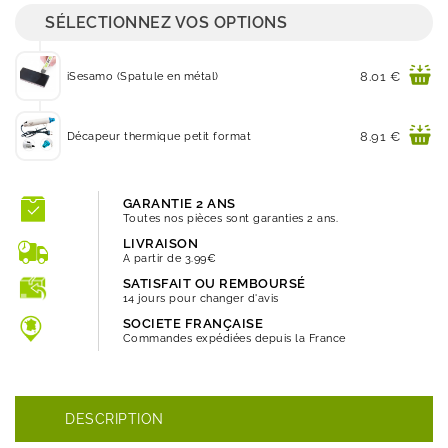
SÉLECTIONNEZ VOS OPTIONS
Prix
8.01 €
iSesamo (Spatule en métal)
Prix
8.91 €
Décapeur thermique petit format
GARANTIE 2 ANS
Toutes nos pièces sont garanties 2 ans.
LIVRAISON
A partir de 3.99€
SATISFAIT OU REMBOURSÉ
14 jours pour changer d'avis
SOCIETE FRANÇAISE
Commandes expédiées depuis la France
DESCRIPTION