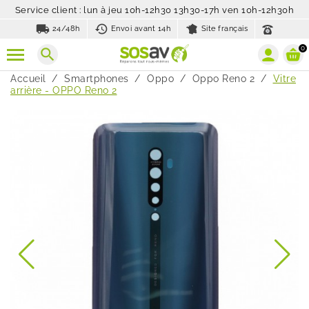
Service client : lun à jeu 10h-12h30 13h30-17h ven 10h-12h30h
local_shipping
history_toggle_off
24/48h
Envoi avant 14h
Site français
0
search
Accueil
Smartphones
Oppo
Oppo Reno 2
Vitre
arrière - OPPO Reno 2