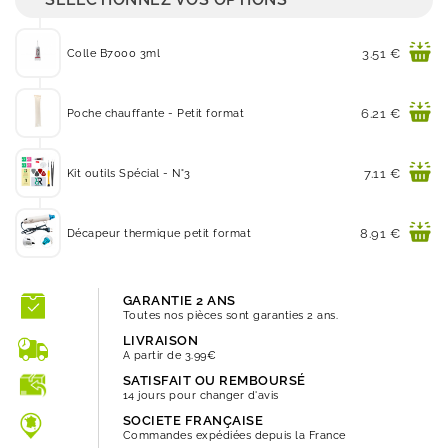
Prix
3.51 €
Colle B7000 3ml
Prix
6.21 €
Poche chauffante - Petit format
Prix
7.11 €
Kit outils Spécial - N°3
Prix
8.91 €
Décapeur thermique petit format
GARANTIE 2 ANS
Toutes nos pièces sont garanties 2 ans.
LIVRAISON
A partir de 3.99€
SATISFAIT OU REMBOURSÉ
14 jours pour changer d'avis
SOCIETE FRANÇAISE
Commandes expédiées depuis la France