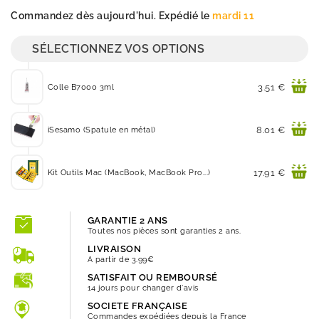
Quantité
Commandez dès aujourd'hui. Expédié le
mardi 11
SÉLECTIONNEZ VOS OPTIONS
Prix
3.51 €
Colle B7000 3ml
Prix
8.01 €
iSesamo (Spatule en métal)
Prix
17.91 €
Kit Outils Mac (MacBook, MacBook Pro...)
GARANTIE 2 ANS
Toutes nos pièces sont garanties 2 ans.
LIVRAISON
A partir de 3.99€
SATISFAIT OU REMBOURSÉ
14 jours pour changer d'avis
SOCIETE FRANÇAISE
Commandes expédiées depuis la France