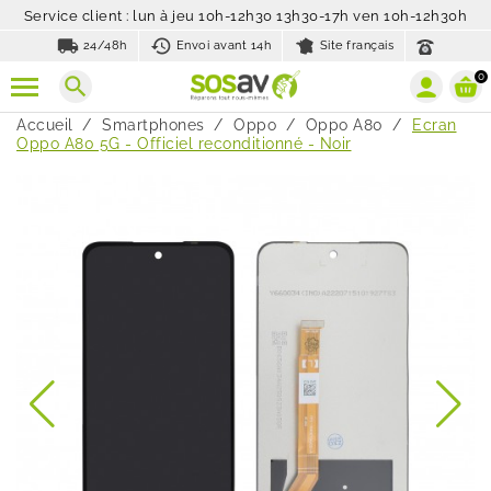
Service client : lun à jeu 10h-12h30 13h30-17h ven 10h-12h30h
local_shipping
history_toggle_off
24/48h
Envoi avant 14h
Site français
0
search
Accueil
Smartphones
Oppo
Oppo A80
Ecran
Oppo A80 5G - Officiel reconditionné - Noir