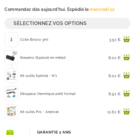
Quantité
Commandez dès aujourd'hui. Expédié le
mercredi 12
SÉLECTIONNEZ VOS OPTIONS
Prix
3.51 €
Colle B7000 3ml
Prix
8.01 €
iSesamo (Spatule en métal)
Prix
8.01 €
Kit outils Spécial - N°1
Prix
8.91 €
Décapeur thermique petit format
Prix
11.61 €
Kit outils Pro - Android
GARANTIE 2 ANS