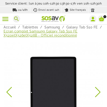
Service client : lun à jeu 10h-12h30 13h30-17h ven 10h-12h30h
local_shipping
history_toggle_off
24/48h
Envoi avant 14h
Site français
0
search
Accueil
Tablettes
Samsung
Galaxy Tab S10 FE
Ecran complet Samsung Galaxy Tab S10 FE
X520etX526etX526B - Officiel reconditionné