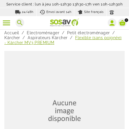
Service client : lun à jeu 10h-12h30 13h30-17h ven 10h-12h30h
local_shipping
history_toggle_off
24/48h
Envoi avant 14h
Site français
0
search
Accueil
Electroménager
Petit électroménager
Kärcher
Aspirateurs Kärcher
Flexible (sans poignée)
- Kärcher MV3 PREMIUM