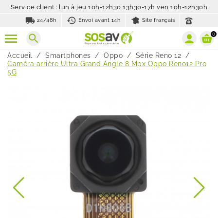
Service client : lun à jeu 10h-12h30 13h30-17h ven 10h-12h30h
local_shipping
history_toggle_off
24/48h
Envoi avant 14h
Site français
0
search
Accueil
Smartphones
Oppo
Série Reno 12
Caméra arrière Ultra Grand Angle 8 Mpx Oppo Reno12 Pro
5G