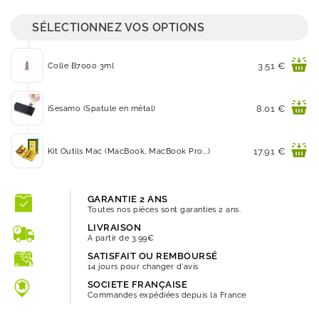
SÉLECTIONNEZ VOS OPTIONS
Prix
3.51 €
Colle B7000 3ml
Prix
8.01 €
iSesamo (Spatule en métal)
Prix
17.91 €
Kit Outils Mac (MacBook, MacBook Pro...)
GARANTIE 2 ANS
Toutes nos pièces sont garanties 2 ans.
LIVRAISON
A partir de 3.99€
SATISFAIT OU REMBOURSÉ
14 jours pour changer d'avis
SOCIETE FRANÇAISE
Commandes expédiées depuis la France