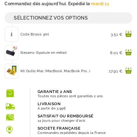
Commandez dès aujourd'hui. Expédié le
mardi 11
SÉLECTIONNEZ VOS OPTIONS
Prix
3.51 €
Colle B7000 3ml
Prix
8.01 €
iSesamo (Spatule en métal)
Prix
17.91 €
Kit Outils Mac (MacBook, MacBook Pro...)
GARANTIE 2 ANS
Toutes nos pièces sont garanties 2 ans.
LIVRAISON
A partir de 3.99€
SATISFAIT OU REMBOURSÉ
14 jours pour changer d'avis
SOCIETE FRANÇAISE
Commandes expédiées depuis la France