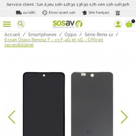
Service client : lun à jeu 10h-12h30 13h30-17h ven 10h-12h30h
local_shipping
history_toggle_off
24/48h
Envoi avant 14h
Site français
0
search
Accueil
Smartphones
Oppo
Série Reno 12
Ecran Oppo Reno12 F - 13 F 4G et 5G - Officiel
reconditionné