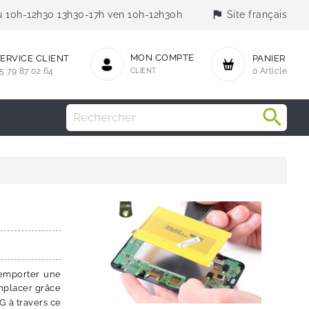
flag
jeu 10h-12h30 13h30-17h ven 10h-12h30h
Site français
MON COMPTE
ERVICE CLIENT
PANIER
5 79 87 02 64
CLIENT
0 Article
 emporter une
emplacer grâce
G à travers ce