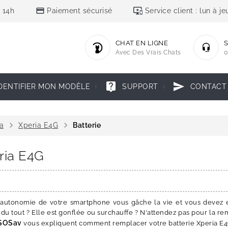
credit_card
important_devices
 14h
Paiement sécurisé
Service client : lun à 
CHAT EN LIGNE
S
Avec Des Vrais Chats
0
live_help
send
DENTIFIER MON MODÈLE
SUPPORT
CONTACT
chevron_right
chevron_right
a
Xperia E4G
Batterie
eria E4G
le autonomie de votre smartphone vous gâche la vie et vous devez
 du tout ? Elle est gonflée ou surchauffe ? N'attendez pas pour la r
SOSav
vous expliquent comment remplacer votre batterie Xperia E4