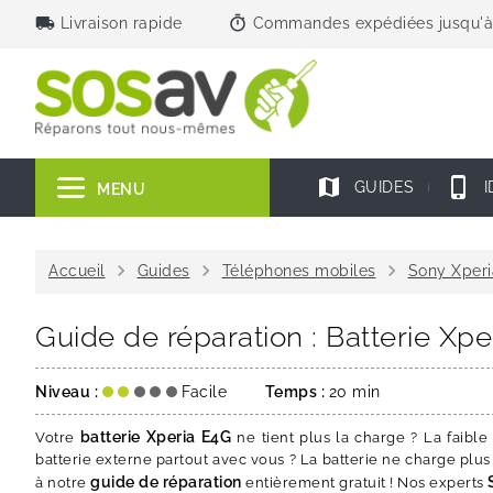
local_shipping
timer
Livraison rapide
Commandes expédiées jusqu'à
map
phone_iphone
GUIDES
I
MENU
chevron_right
chevron_right
chevron_right
Accueil
Guides
Téléphones mobiles
Sony Xperi
Guide de réparation : Batterie Xp
Niveau :
Facile
Temps :
20 min
batterie Xperia E4G
Votre
ne tient plus la charge ? La faib
batterie externe partout avec vous ? La batterie ne charge plus
guide de réparation
à notre
entièrement gratuit ! Nos experts