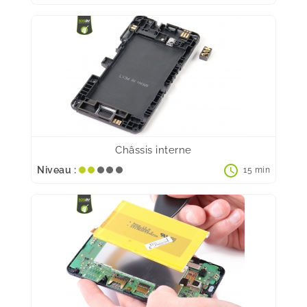
Châssis interne
schedule
Niveau :
15 min