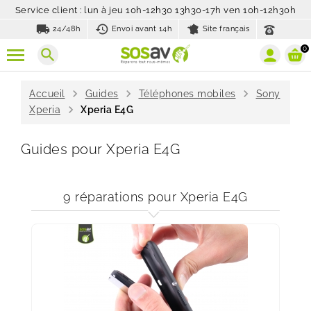
Service client : lun à jeu 10h-12h30 13h30-17h ven 10h-12h30h
local_shipping
history_toggle_off
24/48h
Envoi avant 14h
Site français
0
search
chevron_right
chevron_right
chevron_right
Accueil
Guides
Téléphones mobiles
Sony
chevron_right
Xperia
Xperia E4G
Guides pour Xperia E4G
9 réparations pour Xperia E4G