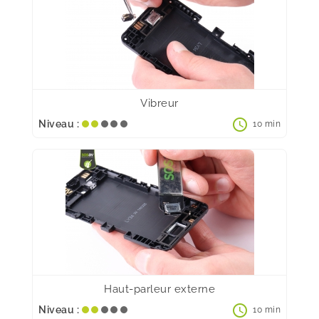
Vibreur
schedule
Niveau :
10 min
Haut-parleur externe
schedule
Niveau :
10 min