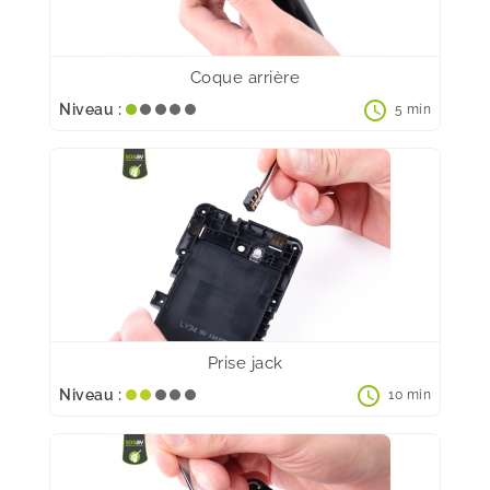
Coque arrière
schedule
Niveau :
5 min
Prise jack
schedule
Niveau :
10 min