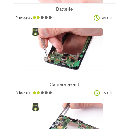
Batterie
schedule
Niveau :
20 min
Caméra avant
schedule
Niveau :
15 min