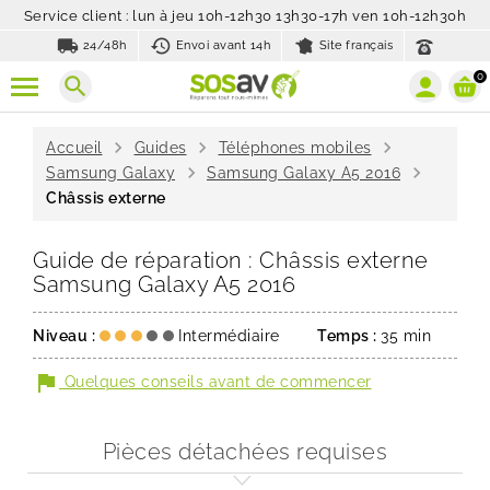
Service client : lun à jeu 10h-12h30 13h30-17h ven 10h-12h30h
local_shipping
history_toggle_off
24/48h
Envoi avant 14h
Site français
0
search
chevron_right
chevron_right
chevron_right
Accueil
Guides
Téléphones mobiles
chevron_right
chevron_right
Samsung Galaxy
Samsung Galaxy A5 2016
Châssis externe
Guide de réparation : Châssis externe
Samsung Galaxy A5 2016
Niveau :
Intermédiaire
Temps :
35 min
flag
Quelques conseils avant de commencer
Pièces détachées requises