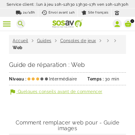
Service client : lun à jeu 10h-12h30 13h30-17h ven 10h-12h30h
local_shipping
history_toggle_off
24/48h
Envoi avant 14h
Site français
0
search
chevron_right
chevron_right
chevron_right
chevron_right
chevron_right
Accueil
Guides
Consoles de jeux
Web
Guide de réparation : Web
Niveau :
Intermédiaire
Temps :
30 min
flag
Quelques conseils avant de commencer
Comment remplacer web pour - Guide
images