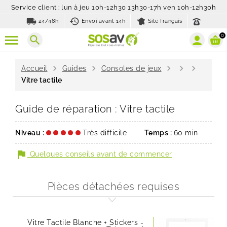
Service client : lun à jeu 10h-12h30 13h30-17h ven 10h-12h30h
local_shipping
history_toggle_off
24/48h
Envoi avant 14h
Site français
0
search
chevron_right
chevron_right
chevron_right
chevron_right
chevron_right
Accueil
Guides
Consoles de jeux
Vitre tactile
Guide de réparation : Vitre tactile
Niveau :
Très difficile
Temps :
60 min
flag
Quelques conseils avant de commencer
Pièces détachées requises
Vitre Tactile Blanche + Stickers -