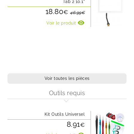
Tab 2 10.1"
18.80
€
46.99€
visibility
Voir le produit
Voir toutes les pièces
Outils requis
Kit Outils Universel
8.91
€