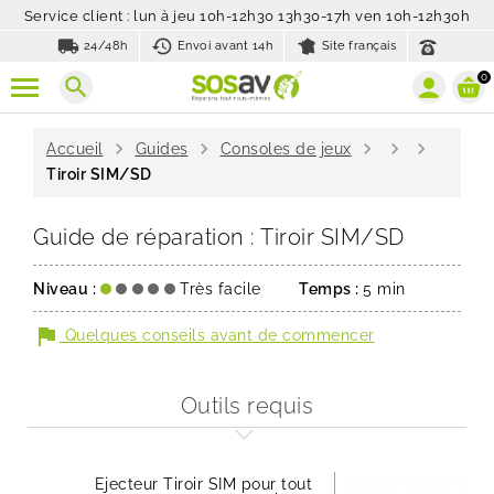
Service client : lun à jeu 10h-12h30 13h30-17h ven 10h-12h30h
local_shipping
history_toggle_off
24/48h
Envoi avant 14h
Site français
0
search
chevron_right
chevron_right
chevron_right
chevron_right
chevron_right
Accueil
Guides
Consoles de jeux
Tiroir SIM/SD
Guide de réparation : Tiroir SIM/SD
Niveau :
Très facile
Temps :
5 min
flag
Quelques conseils avant de commencer
Outils requis
Ejecteur Tiroir SIM pour tout