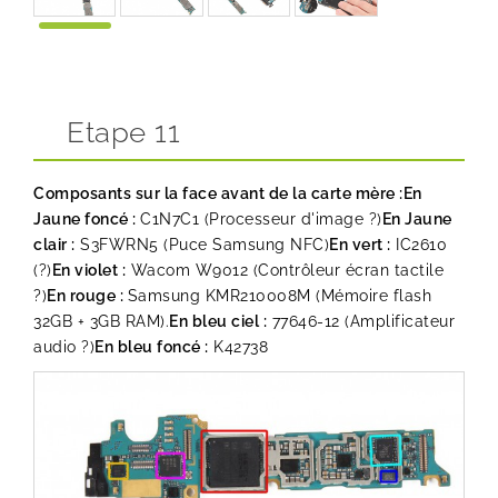
Etape 11
Composants sur la face avant de la carte mère :
En
Jaune foncé :
C1N7C1 (Processeur d'image ?)
En Jaune
clair :
S3FWRN5 (Puce Samsung NFC)
En vert :
IC2610
(?)
En violet :
Wacom W9012 (Contrôleur écran tactile
?)
En rouge :
Samsung KMR210008M (Mémoire flash
32GB + 3GB RAM).
En bleu ciel :
77646-12 (Amplificateur
audio ?)
En bleu foncé :
K42738