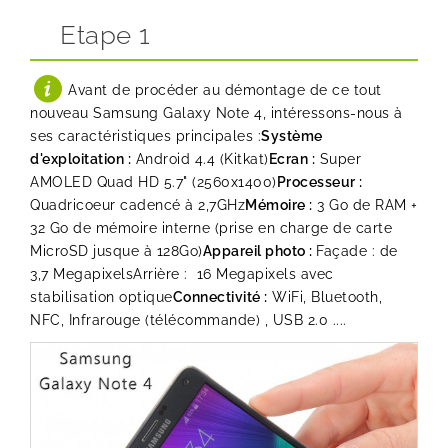
Etape 1
Avant de procéder au démontage de ce tout
nouveau Samsung Galaxy Note 4, intéressons-nous à
ses caractéristiques principales :
Système
d'exploitation :
Android 4.4 (Kitkat)
Ecran :
Super
AMOLED Quad HD 5.7" (2560x1400)
Processeur :
Quadricoeur cadencé à 2,7GHz
Mémoire :
3 Go de RAM +
32 Go de mémoire interne (prise en charge de carte
MicroSD jusque à 128Go)
Appareil photo :
Façade : de
3,7 MegapixelsArrière : 16 Megapixels avec
stabilisation optique
Connectivité :
WiFi, Bluetooth,
NFC, Infrarouge (télécommande) , USB 2.0 ....