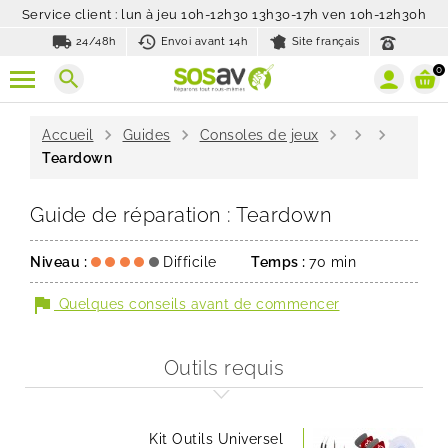
Service client : lun à jeu 10h-12h30 13h30-17h ven 10h-12h30h
local_shipping
history_toggle_off
24/48h
Envoi avant 14h
Site français
0
search
chevron_right
chevron_right
chevron_right
chevron_right
chevron_right
Accueil
Guides
Consoles de jeux
Teardown
Guide de réparation : Teardown
Niveau :
Difficile
Temps :
70 min
flag
Quelques conseils avant de commencer
Outils requis
Kit Outils Universel