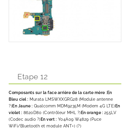
Etape 12
Composants sur la face arrière de la carte mère :
En
Bleu ciel :
Murata LMSWXXGRG28 (Module antenne
?)
En Jaune :
Qualcomm MDM9235M (Modem 4G LTE)
En
violet :
8620D80 (Contrôleur MHL ?)
En orange :
255LV
(Codec audio ?)
En vert :
Y04A09 W4829 (Puce
WiFi/Bluetooth et module ANT+) (?)