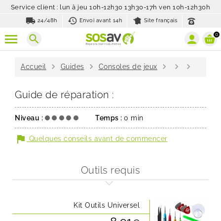
Service client : lun à jeu 10h-12h30 13h30-17h ven 10h-12h30h
local_shipping
history_toggle_off
24/48h
Envoi avant 14h
Site français
0
search
chevron_right
chevron_right
chevron_right
chevron_right
chevron_right
Accueil
Guides
Consoles de jeux
Guide de réparation :
Niveau :
Temps :
0 min
flag
Quelques conseils avant de commencer
Outils requis
Kit Outils Universel