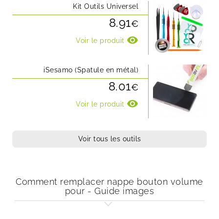
Kit Outils Universel
8.91
€
visibility
Voir le produit
iSesamo (Spatule en métal)
8.01
€
visibility
Voir le produit
Voir tous les outils
Comment remplacer nappe bouton volume
pour - Guide images