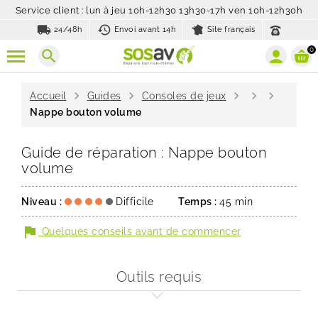
Service client : lun à jeu 10h-12h30 13h30-17h ven 10h-12h30h
local_shipping
history_toggle_off
24/48h
Envoi avant 14h
Site français
0
search
chevron_right
chevron_right
chevron_right
chevron_right
chevron_right
Accueil
Guides
Consoles de jeux
Nappe bouton volume
Guide de réparation : Nappe bouton
volume
Niveau :
Difficile
Temps :
45 min
flag
Quelques conseils avant de commencer
Outils requis