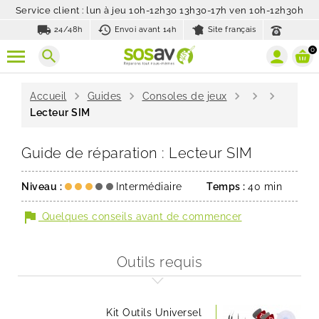
Service client : lun à jeu 10h-12h30 13h30-17h ven 10h-12h30h
local_shipping
history_toggle_off
24/48h
Envoi avant 14h
Site français
0
search
chevron_right
chevron_right
chevron_right
chevron_right
chevron_right
Accueil
Guides
Consoles de jeux
Lecteur SIM
Guide de réparation : Lecteur SIM
Niveau :
Intermédiaire
Temps :
40 min
flag
Quelques conseils avant de commencer
Outils requis
Kit Outils Universel