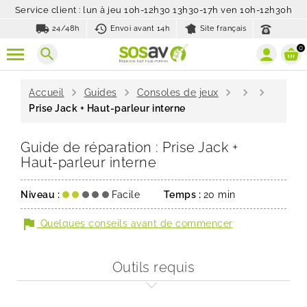
Service client : lun à jeu 10h-12h30 13h30-17h ven 10h-12h30h
local_shipping
history_toggle_off
24/48h
Envoi avant 14h
Site français
0
search
chevron_right
chevron_right
chevron_right
chevron_right
chevron_right
Accueil
Guides
Consoles de jeux
Prise Jack + Haut-parleur interne
Guide de réparation : Prise Jack +
Haut-parleur interne
Niveau :
Facile
Temps :
20 min
flag
Quelques conseils avant de commencer
Outils requis