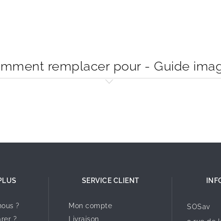
mment remplacer pour - Guide ima
PLUS
SERVICE CLIENT
INF
ous ?
Mon compte
SOSav
rer ?
Livraison