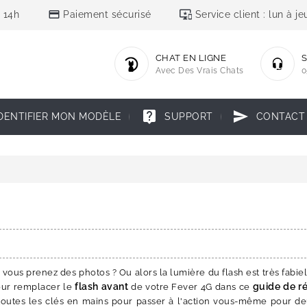
credit_card
important_devices
 14h
Paiement sécurisé
Service client : lun à 
CHAT EN LIGNE
S
Avec Des Vrais Chats
0
live_help
send
DENTIFIER MON MODÈLE
SUPPORT
CONTACT
ous prenez des photos ? Ou alors la lumière du flash est très fabiel
flash avant
guide de r
pour remplacer le
de votre Fever 4G dans ce
toutes les clés en mains pour passer à l'action vous-même pour deu