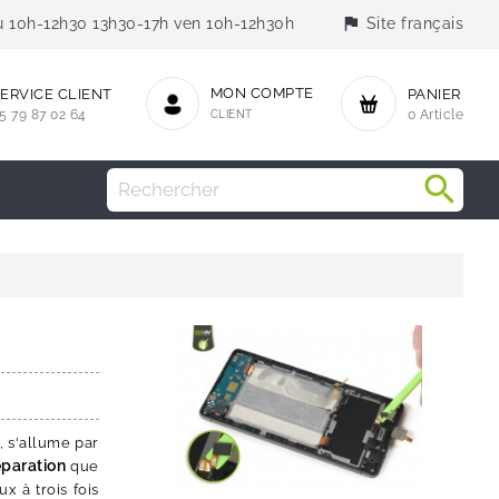
flag
jeu 10h-12h30 13h30-17h ven 10h-12h30h
Site français
MON COMPTE
ERVICE CLIENT
PANIER
5 79 87 02 64
CLIENT
0 Article
, s'allume par
éparation
que
x à trois fois