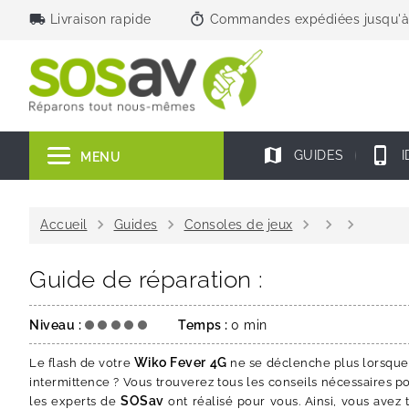
local_shipping
timer
Livraison rapide
Commandes expédiées jusqu'à
map
phone_iphone
GUIDES
I
MENU
chevron_right
chevron_right
chevron_right
chevron_right
chevron_right
Accueil
Guides
Consoles de jeux
Guide de réparation :
Niveau :
Temps :
0 min
Wiko Fever 4
G
Le flash de votre
ne se déclenche plus lorsque v
intermittence ? Vous trouverez tous les conseils nécessaires 
SOSav
les experts de
ont réalisé pour vous. Ainsi, vous avez 