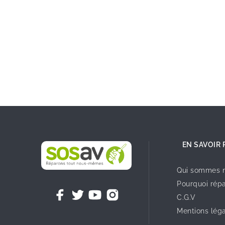
EN SAVOIR 
Qui sommes n
Pourquoi répa
C.G.V
Mentions lég