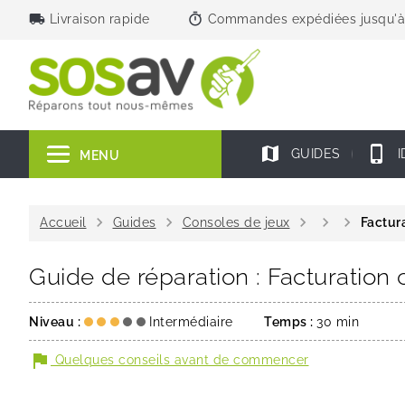
local_shipping
timer
Livraison rapide
Commandes expédiées jusqu'à
map
phone_iphone
GUIDES
I
MENU
chevron_right
chevron_right
chevron_right
chevron_right
chevron_right
Accueil
Guides
Consoles de jeux
Factur
Guide de réparation : Facturation
Niveau :
Intermédiaire
Temps :
30 min
flag
Quelques conseils avant de commencer