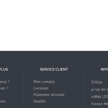
PLUS
SERVICE CLIENT
INF
ous ?
Mon compte
SOSav
rer ?
Livraison
9 rue de 
Paiement sécurisé
17880 LE
ales
Qualité
France Mé