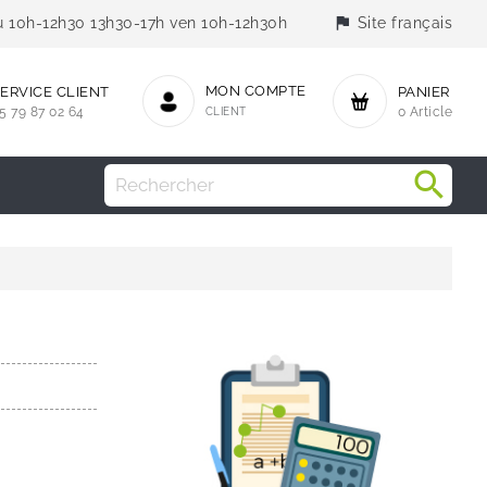
flag
jeu 10h-12h30 13h30-17h ven 10h-12h30h
Site français
MON COMPTE
ERVICE CLIENT
PANIER
5 79 87 02 64
CLIENT
0 Article