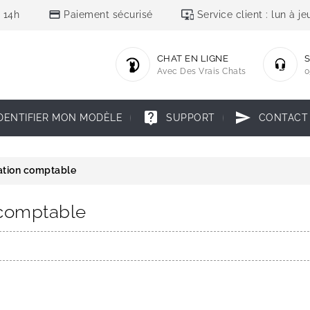
credit_card
important_devices
 14h
Paiement sécurisé
Service client : lun à 
CHAT EN LIGNE
S
Avec Des Vrais Chats
0
live_help
send
DENTIFIER MON MODÈLE
SUPPORT
CONTACT
ation comptable
 comptable