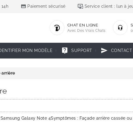
credit_card
important_devices
 14h
Paiement sécurisé
Service client : lun à 
CHAT EN LIGNE
S
Avec Des Vrais Chats
0
live_help
send
DENTIFIER MON MODÈLE
SUPPORT
CONTACT
 arrière
re
du Samsung Galaxy Note 4Symptômes : Façade arrière cassée ou