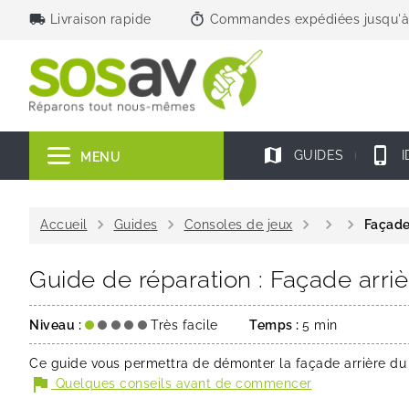
local_shipping
timer
Livraison rapide
Commandes expédiées jusqu'à
map
phone_iphone
GUIDES
I
MENU
chevron_right
chevron_right
chevron_right
chevron_right
chevron_right
Accueil
Guides
Consoles de jeux
Façade
Guide de réparation : Façade arriè
Niveau :
Très facile
Temps :
5 min
Ce guide vous permettra de démonter la façade arrière 
flag
Quelques conseils avant de commencer