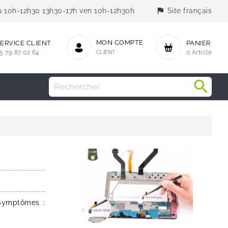
flag
jeu 10h-12h30 13h30-17h ven 10h-12h30h
Site français
MON COMPTE
ERVICE CLIENT
PANIER
5 79 87 02 64
CLIENT
0 Article
sSymptômes :