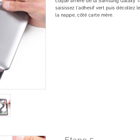
coque arrière de la Samsung Galaxy Ta
saisissez l'adhesif vert puis décollez
la nappe, côté carte mère.