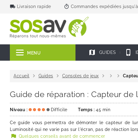
local_shipping
timer
Livraison rapide
Commandes expédiées jusqu'à
map
phone_iphone
GUIDES
I
MENU
chevron_right
chevron_right
chevron_right
chevron_right
chevron_right
Accueil
Guides
Consoles de jeux
Capteu
Guide de réparation : Capteur de 
Niveau :
Difficile
Temps :
45 min
Ce guide vous permettra de démonter le capteur de lu
Luminosité qui ne varie pas sur l'écran, pas de réaction lor
flag
Quelques conseils avant de commencer