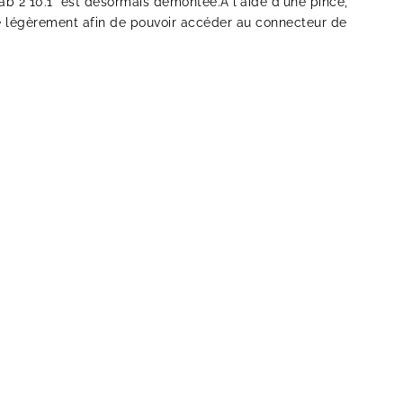
b 2 10.1" est désormais démontée.A l'aide d'une pince,
 le légèrement afin de pouvoir accéder au connecteur de