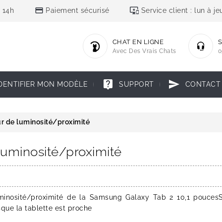
credit_card
important_devices
 14h
Paiement sécurisé
Service client : lun à 
CHAT EN LIGNE
S
Avec Des Vrais Chats
0
live_help
send
DENTIFIER MON MODÈLE
SUPPORT
CONTACT
r de luminosité/proximité
luminosité/proximité
minosité/proximité de la Samsung Galaxy Tab 2 10,1 pouce
sque la tablette est proche