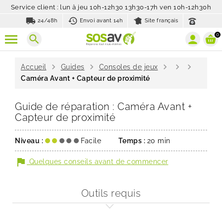
Service client : lun à jeu 10h-12h30 13h30-17h ven 10h-12h30h
local_shipping
history_toggle_off
24/48h
Envoi avant 14h
Site français
0
search
chevron_right
chevron_right
chevron_right
chevron_right
chevron_right
Accueil
Guides
Consoles de jeux
Caméra Avant + Capteur de proximité
Guide de réparation : Caméra Avant +
Capteur de proximité
Niveau :
Facile
Temps :
20 min
flag
Quelques conseils avant de commencer
Outils requis