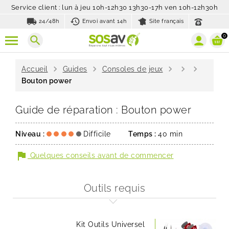
Service client : lun à jeu 10h-12h30 13h30-17h ven 10h-12h30h
local_shipping
history_toggle_off
24/48h
Envoi avant 14h
Site français
0
search
chevron_right
chevron_right
chevron_right
chevron_right
chevron_right
Accueil
Guides
Consoles de jeux
Bouton power
Guide de réparation : Bouton power
Niveau :
Difficile
Temps :
40 min
flag
Quelques conseils avant de commencer
Outils requis
Kit Outils Universel