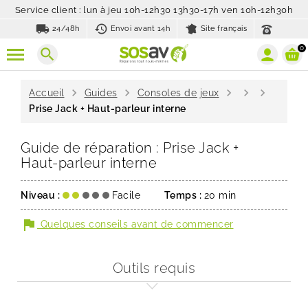
Service client : lun à jeu 10h-12h30 13h30-17h ven 10h-12h30h
local_shipping
history_toggle_off
24/48h
Envoi avant 14h
Site français
0
search
chevron_right
chevron_right
chevron_right
chevron_right
chevron_right
Accueil
Guides
Consoles de jeux
Prise Jack + Haut-parleur interne
Guide de réparation : Prise Jack +
Haut-parleur interne
Niveau :
Facile
Temps :
20 min
flag
Quelques conseils avant de commencer
Outils requis