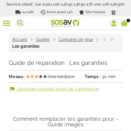
Service client : lun à jeu 10h-12h30 13h30-17h ven 10h-12h30h
local_shipping
history_toggle_off
24/48h
Envoi avant 14h
Site français
0
search
chevron_right
chevron_right
chevron_right
chevron_right
chevron_right
Accueil
Guides
Consoles de jeux
Les garanties
Guide de réparation : Les garanties
Niveau :
Intermédiaire
Temps :
30 min
flag
Quelques conseils avant de commencer
Comment remplacer les garanties pour -
Guide images