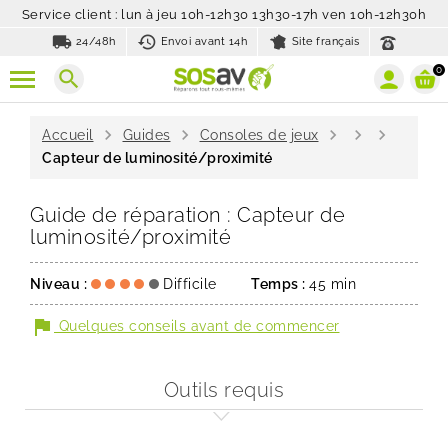
Service client : lun à jeu 10h-12h30 13h30-17h ven 10h-12h30h
local_shipping
history_toggle_off
24/48h
Envoi avant 14h
Site français
0
search
chevron_right
chevron_right
chevron_right
chevron_right
chevron_right
Accueil
Guides
Consoles de jeux
Capteur de luminosité/proximité
Guide de réparation : Capteur de
luminosité/proximité
Niveau :
Difficile
Temps :
45 min
flag
Quelques conseils avant de commencer
Outils requis