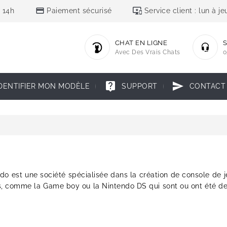
credit_card
important_devices
 14h
Paiement sécurisé
Service client : lun à 
CHAT EN LIGNE
S
Avec Des Vrais Chats
0
live_help
send
DENTIFIER MON MODÈLE
SUPPORT
CONTACT
do est une société spécialisée dans la création de console de j
es, comme la Game boy ou la Nintendo DS qui sont ou ont été d