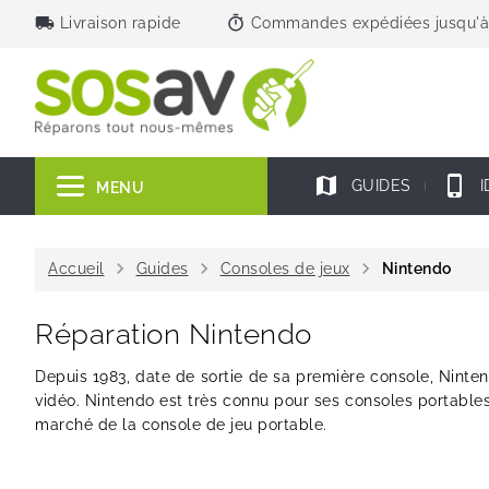
local_shipping
timer
Livraison rapide
Commandes expédiées jusqu'à
map
phone_iphone
GUIDES
I
MENU
chevron_right
chevron_right
chevron_right
Accueil
Guides
Consoles de jeux
Nintendo
Réparation Nintendo
Depuis 1983, date de sortie de sa première console, Ninten
vidéo. Nintendo est très connu pour ses consoles portabl
marché de la console de jeu portable.