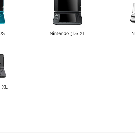
DS
Nintendo 3DS XL
N
i XL