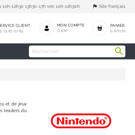
flag
jeu 10h-12h30 13h30-17h ven 10h-12h30h
Site français
MON COMPTE
ERVICE CLIENT
PANIER
5 79 87 02 64
CLIENT
0 Article
eu et de jeux
es leaders du