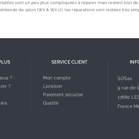
rtables sont un peu plus compliquées à réparer mais restent tout 
ntendo de salon (Wii & Wii U), les réparations sont restées très sim
PLUS
SERVICE CLIENT
INF
ous ?
Mon compte
SOSav
rer ?
Livraison
9 rue de 
Paiement sécurisé
17880 LE
ales
Qualité
France Mé