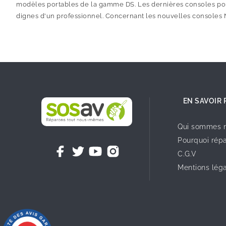
modèles portables de la gamme DS. Les dernières consoles po
dignes d'un professionnel. Concernant les nouvelles consoles Ni
EN SAVOIR 
Qui sommes n
Pourquoi répa
C.G.V
Mentions lég