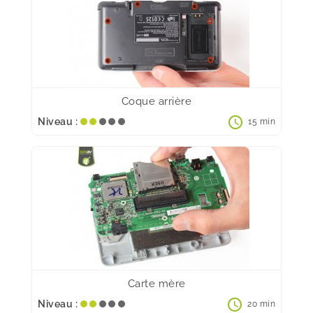
Coque arrière
schedule
Niveau :
15 min
Carte mère
schedule
Niveau :
20 min