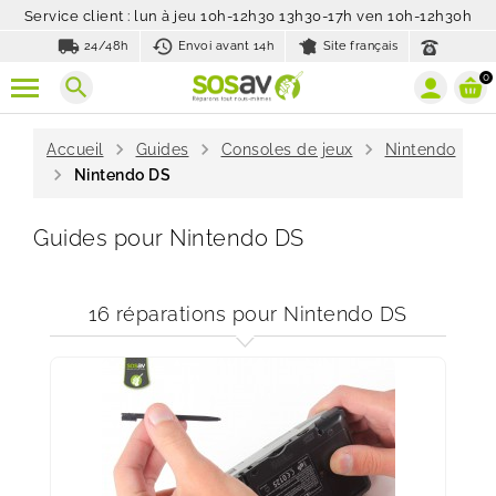
Service client : lun à jeu 10h-12h30 13h30-17h ven 10h-12h30h
local_shipping
history_toggle_off
24/48h
Envoi avant 14h
Site français
0
search
chevron_right
chevron_right
chevron_right
Accueil
Guides
Consoles de jeux
Nintendo
chevron_right
Nintendo DS
Guides pour Nintendo DS
16 réparations pour Nintendo DS