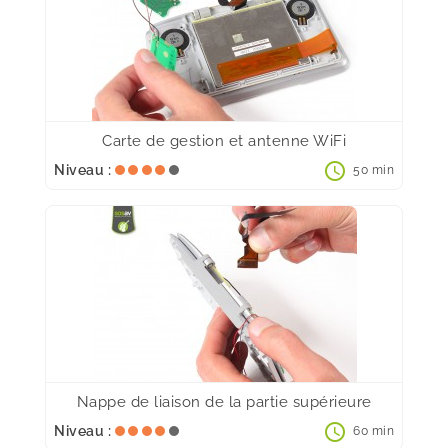
Carte de gestion et antenne WiFi
schedule
Niveau :
50 min
Nappe de liaison de la partie supérieure
schedule
Niveau :
60 min