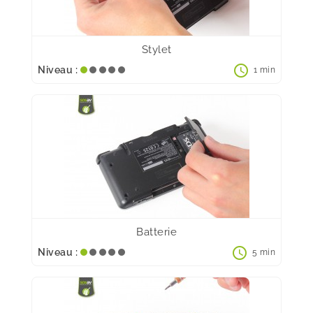
Stylet
schedule
Niveau :
1 min
Batterie
schedule
Niveau :
5 min