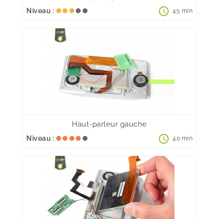
schedule
Niveau :
45 min
Haut-parleur gauche
schedule
Niveau :
40 min