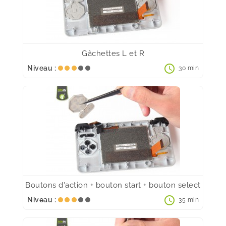
Gâchettes L et R
schedule
Niveau :
30 min
Boutons d'action + bouton start + bouton select
schedule
Niveau :
35 min