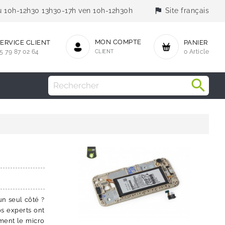
flag
jeu 10h-12h30 13h30-17h ven 10h-12h30h
Site français
MON COMPTE
ERVICE CLIENT
PANIER
5 79 87 02 64
CLIENT
0 Article
un seul côté ?
os experts ont
ment le micro