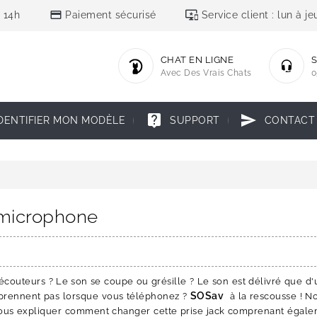
credit_card
important_devices
 14h
Paiement sécurisé
Service client : lun à 
CHAT EN LIGNE
S
Avec Des Vrais Chats
0
live_help
send
DENTIFIER MON MODÈLE
SUPPORT
CONTACT
+ microphone
couteurs ? Le son se coupe ou grésille ? Le son est délivré que d'
SOSav
mprennent pas lorsque vous téléphonez ?
à la rescousse ! N
vous expliquer comment changer cette prise jack comprenant égale