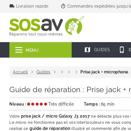
local_shipping
timer
Livraison rapide
Commandes expédiées jusqu'à
map
phone_iphone
GUIDES
I
MENU
chevron_right
chevron_right
chevron_right
chevron_right
chevron_right
Accueil
Guides
Prise jack + microphone
Guide de réparation : Prise jack 
Niveau :
Très difficile
Temps :
65 min
prise jack / micro Galaxy J3 2017
Votre
ne détecte plus vos é
Le micro ne fonctionne pas et vos interlocuteurs ne vous co
guide de réparation
réalisé ce
illustré et commenté afin de 