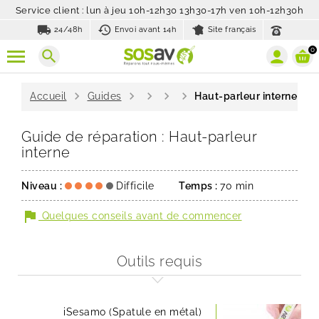
Service client : lun à jeu 10h-12h30 13h30-17h ven 10h-12h30h
local_shipping
history_toggle_off
24/48h
Envoi avant 14h
Site français
0
search
chevron_right
chevron_right
chevron_right
chevron_right
chevron_right
Accueil
Guides
Haut-parleur interne
Guide de réparation : Haut-parleur
interne
Niveau :
Difficile
Temps :
70 min
flag
Quelques conseils avant de commencer
Outils requis
iSesamo (Spatule en métal)