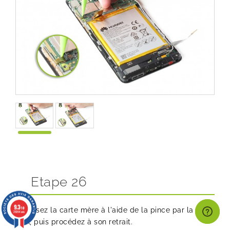
Etape 26
9.3
/10
Saisissez la carte mère à l'aide de la pince par la prise
26994 avis
jack, puis procédez à son retrait.