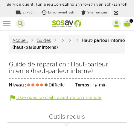
Service client : lun à jeu 10h-12h30 13h30-17h ven 10h-12h30h
local_shipping
history_toggle_off
24/48h
Envoi avant 14h
Site français
0
search
chevron_right
chevron_right
chevron_right
chevron_right
chevron_right
Accueil
Guides
Haut-parleur interne
(haut-parleur interne)
Guide de réparation : Haut-parleur
interne (haut-parleur interne)
Niveau :
Difficile
Temps :
45 min
flag
Quelques conseils avant de commencer
Outils requis