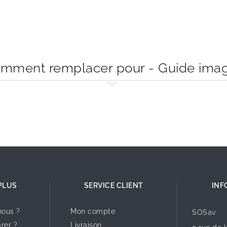
mment remplacer pour - Guide ima
PLUS
SERVICE CLIENT
INF
ous ?
Mon compte
SOSav
rer ?
Livraison