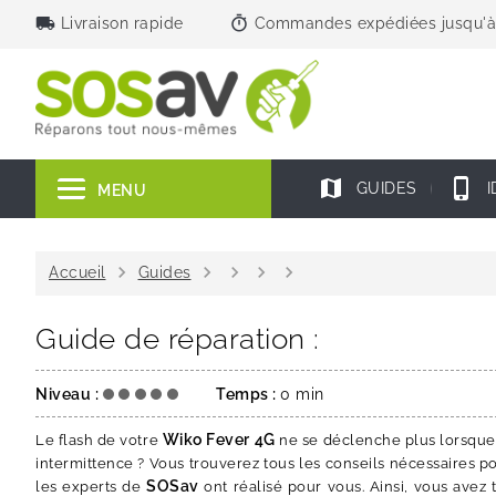
local_shipping
timer
Livraison rapide
Commandes expédiées jusqu'à
map
phone_iphone
GUIDES
I
MENU
chevron_right
chevron_right
chevron_right
chevron_right
chevron_right
Accueil
Guides
Guide de réparation :
Niveau :
Temps :
0 min
Wiko Fever 4
G
Le flash de votre
ne se déclenche plus lorsque v
intermittence ? Vous trouverez tous les conseils nécessaires 
SOSav
les experts de
ont réalisé pour vous. Ainsi, vous avez 