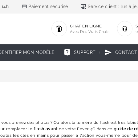
credit_card
important_devices
 14h
Paiement sécurisé
Service client : lun à 
CHAT EN LIGNE
S
Avec Des Vrais Chats
0
live_help
send
DENTIFIER MON MODÈLE
SUPPORT
CONTACT
ous prenez des photos ? Ou alors la lumière du flash est très fabiel
flash avant
guide de r
pour remplacer le
de votre Fever 4G dans ce
toutes les clés en mains pour passer à l'action vous-même pour deu