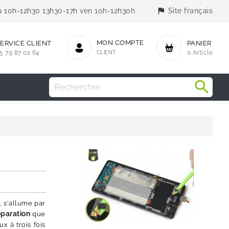
flag
jeu 10h-12h30 13h30-17h ven 10h-12h30h
Site français
MON COMPTE
ERVICE CLIENT
PANIER
5 79 87 02 64
CLIENT
0 Article
, s'allume par
éparation
que
x à trois fois