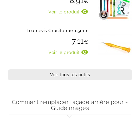
8.91
€
visibility
Voir le produit
Tournevis Cruciforme 1.5mm
7.11
€
visibility
Voir le produit
Voir tous les outils
Comment remplacer façade arrière pour -
Guide images