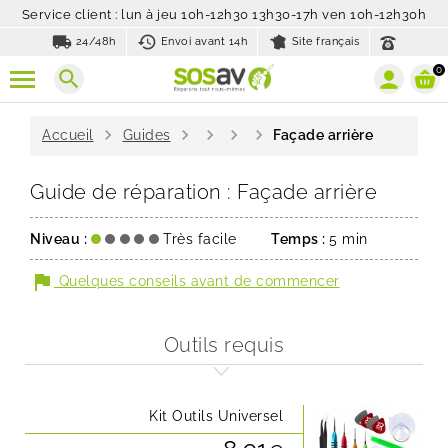
Service client : lun à jeu 10h-12h30 13h30-17h ven 10h-12h30h
local_shipping
history_toggle_off
24/48h
Envoi avant 14h
Site français
0
search
chevron_right
chevron_right
chevron_right
chevron_right
chevron_right
Accueil
Guides
Façade arrière
Guide de réparation : Façade arrière
Niveau :
Très facile
Temps :
5 min
flag
Quelques conseils avant de commencer
Outils requis
Kit Outils Universel