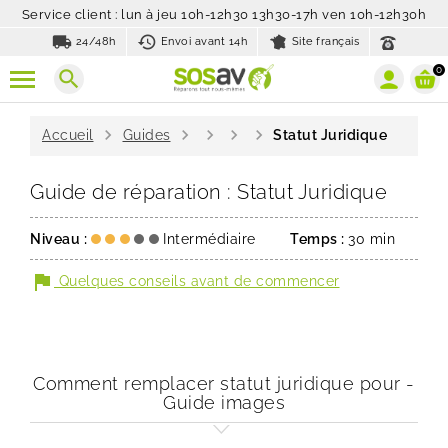
Service client : lun à jeu 10h-12h30 13h30-17h ven 10h-12h30h
local_shipping
history_toggle_off
24/48h
Envoi avant 14h
Site français
0
search
chevron_right
chevron_right
chevron_right
chevron_right
chevron_right
Accueil
Guides
Statut Juridique
Guide de réparation : Statut Juridique
Niveau :
Intermédiaire
Temps :
30 min
flag
Quelques conseils avant de commencer
Comment remplacer statut juridique pour -
Guide images