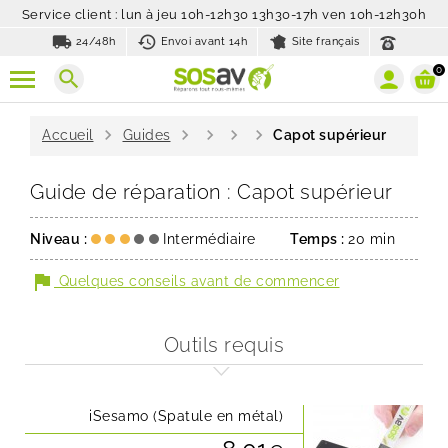
Service client : lun à jeu 10h-12h30 13h30-17h ven 10h-12h30h
local_shipping
history_toggle_off
24/48h
Envoi avant 14h
Site français
0
search
chevron_right
chevron_right
chevron_right
chevron_right
chevron_right
Accueil
Guides
Capot supérieur
Guide de réparation : Capot supérieur
Niveau :
Intermédiaire
Temps :
20 min
flag
Quelques conseils avant de commencer
Outils requis
iSesamo (Spatule en métal)