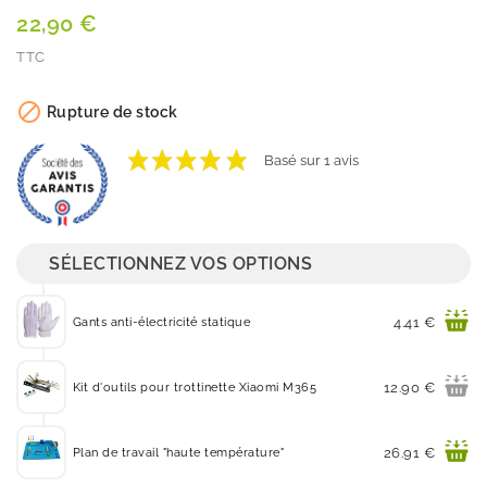
22,90 €
TTC
Quantité

Rupture de stock
VOIR LES AVIS
Basé sur 1 avis
SÉLECTIONNEZ VOS OPTIONS
Prix
4.41 €
Gants anti-électricité statique
Prix
12.90 €
Kit d'outils pour trottinette Xiaomi M365
Prix
26.91 €
Plan de travail "haute température"