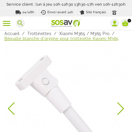
Service client : lun à jeu 10h-12h30 13h30-17h ven 10h-12h30h
local_shipping
history_toggle_off
24/48h
Envoi avant 14h
Site français
0
search
Accueil
Trottinettes
Xiaomi M365 / M365 Pro
Béquille blanche d'origine pour trottinette Xiaomi M365