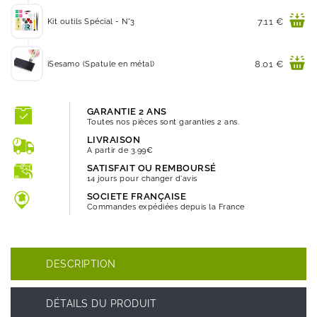
Prix
7.11 €
Kit outils Spécial - N°3
Prix
8.01 €
iSesamo (Spatule en métal)
GARANTIE 2 ANS
Toutes nos pièces sont garanties 2 ans.
LIVRAISON
A partir de 3.99€
SATISFAIT OU REMBOURSÉ
14 jours pour changer d'avis
SOCIETE FRANÇAISE
Commandes expédiées depuis la France
DESCRIPTION
DÉTAILS DU PRODUIT