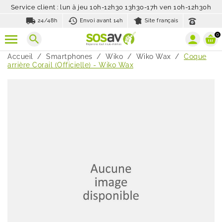
Service client : lun à jeu 10h-12h30 13h30-17h ven 10h-12h30h
local_shipping
history_toggle_off
24/48h
Envoi avant 14h
Site français
0
search
Accueil
Smartphones
Wiko
Wiko Wax
Coque
arrière Corail (Officielle) - Wiko Wax