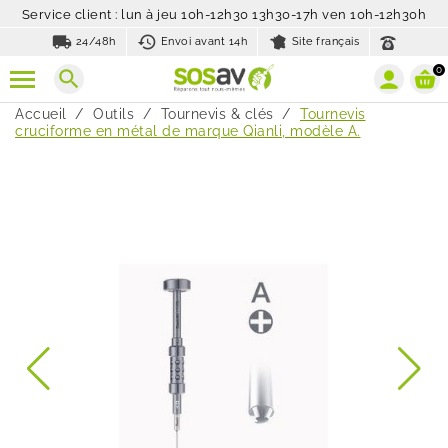
Service client : lun à jeu 10h-12h30 13h30-17h ven 10h-12h30h
local_shipping
history_toggle_off
24/48h
Envoi avant 14h
Site français
0
search
Accueil
Outils
Tournevis & clés
Tournevis
cruciforme en métal de marque Qianli, modèle A.