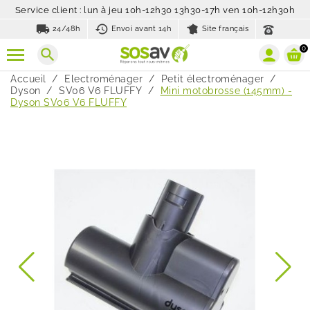
Service client : lun à jeu 10h-12h30 13h30-17h ven 10h-12h30h
local_shipping
history_toggle_off
24/48h
Envoi avant 14h
Site français
0
search
Accueil
Electroménager
Petit électroménager
Dyson
SV06 V6 FLUFFY
Mini motobrosse (145mm) -
Dyson SV06 V6 FLUFFY