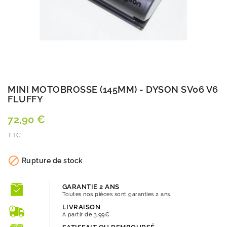
MINI MOTOBROSSE (145MM) - DYSON SV06 V6
FLUFFY
72,90 €
TTC
Quantité

Rupture de stock
GARANTIE 2 ANS
Toutes nos pièces sont garanties 2 ans.
LIVRAISON
A partir de 3.99€