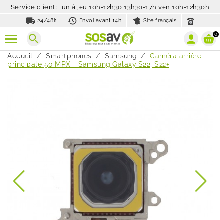
Service client : lun à jeu 10h-12h30 13h30-17h ven 10h-12h30h
local_shipping
history_toggle_off
24/48h
Envoi avant 14h
Site français
0
search
Accueil
Smartphones
Samsung
Caméra arrière
principale 50 MPX - Samsung Galaxy S22, S22+