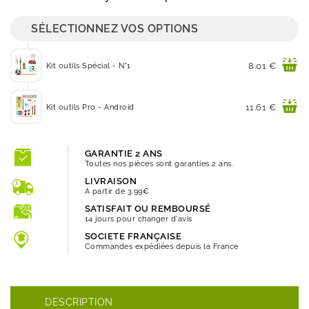
SÉLECTIONNEZ VOS OPTIONS
Prix
8.01 €
Kit outils Spécial - N°1
Prix
11.61 €
Kit outils Pro - Android
GARANTIE 2 ANS
Toutes nos pièces sont garanties 2 ans.
LIVRAISON
A partir de 3.99€
SATISFAIT OU REMBOURSÉ
14 jours pour changer d'avis
SOCIETE FRANÇAISE
Commandes expédiées depuis la France
DESCRIPTION