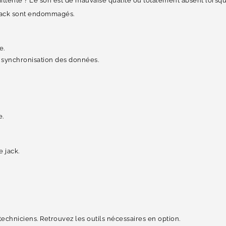
mittente ? Le son est de mauvaise qualité ou totalement absent lor
 jack sont endommagés.
e.
 synchronisation des données.
e.
e jack.
techniciens. Retrouvez les outils nécessaires en option.