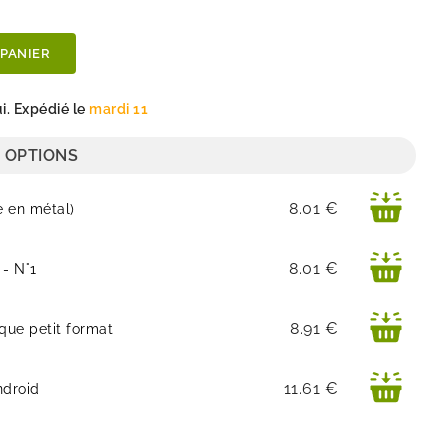
 PANIER
. Expédié le
mardi 11
 OPTIONS
Prix
8.01 €
e en métal)
Prix
8.01 €
 - N°1
Prix
8.91 €
que petit format
Prix
11.61 €
ndroid