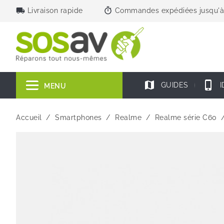
local_shipping
timer
Livraison rapide
Commandes expédiées jusqu'à
map
phone_iphone
GUIDES
I
MENU
Accueil
Smartphones
Realme
Realme série C60