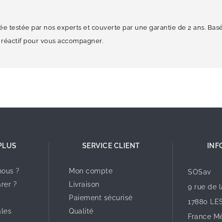
testée par nos experts et couverte par une garantie de 2 ans. Bas
 réactif pour vous accompagner.
PLUS
SERVICE CLIENT
INF
ous ?
Mon compte
SOSav
rer ?
Livraison
9 rue de 
Paiement sécurisé
17880 LE
ales
Qualité
France Mé