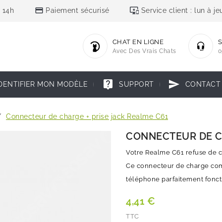
credit_card
important_devices
 14h
Paiement sécurisé
Service client : lun à 
CHAT EN LIGNE
S
Avec Des Vrais Chats
0
live_help
send
DENTIFIER MON MODÈLE
SUPPORT
CONTACT
Connecteur de charge + prise jack Realme C61
CONNECTEUR DE CH
Votre Realme C61 refuse de ch
Ce connecteur de charge comp
téléphone parfaitement fonct
4,41 €
TTC