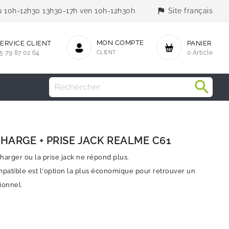
flag
jeu 10h-12h30 13h30-17h ven 10h-12h30h
Site français
MON COMPTE
ERVICE CLIENT
PANIER
5 79 87 02 64
CLIENT
0 Article
ARGE + PRISE JACK REALME C61
arger ou la prise jack ne répond plus.
atible est l'option la plus économique pour retrouver un
ionnel.